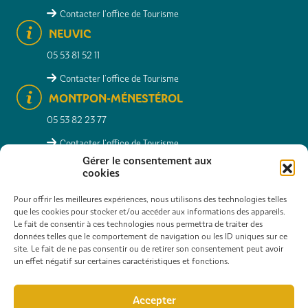
Contacter l'office de Tourisme
NEUVIC
05 53 81 52 11
Contacter l'office de Tourisme
MONTPON-MÉNESTÉROL
05 53 82 23 77
Contacter l'office de Tourisme
Gérer le consentement aux
cookies
Pour offrir les meilleures expériences, nous utilisons des technologies telles
RECHERCHER
INFOS PRATIQUES
CONTACT
que les cookies pour stocker et/ou accéder aux informations des appareils.
Le fait de consentir à ces technologies nous permettra de traiter des
CARTE INTERACTIVE
GALERIE PHOTOS
données telles que le comportement de navigation ou les ID uniques sur ce
site. Le fait de ne pas consentir ou de retirer son consentement peut avoir
CONSULTER NOS BROCHURES
ESPACE PRO
un effet négatif sur certaines caractéristiques et fonctions.
EXPÉRIENCES EN GROUPE
Accepter