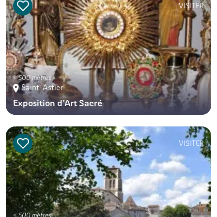
VISITER
< 500 mètres
Saint-Astier
Exposition d’Art Sacré
VISITER
< 500 mètres