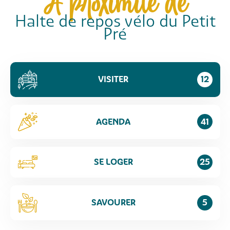
À proximité de
Halte de repos vélo du Petit
Pré
VISITER
12
AGENDA
41
SE LOGER
25
SAVOURER
5