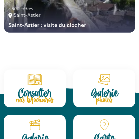
< 500 mètres
Saint-Astier
Saint-Astier : visite du clocher
Consulter
Galerie
nos brochures
photos
Galerie
Carte