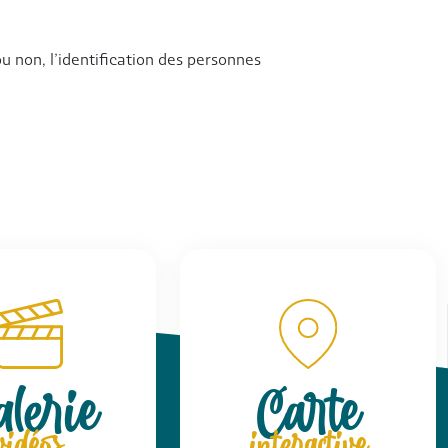
u non, l’identification des personnes
lerie
Carte
vidéos
interactive