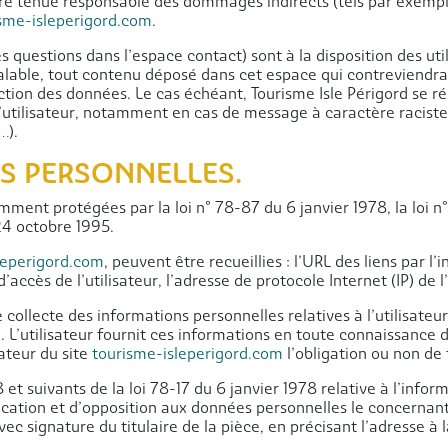
tre tenue responsable des dommages indirects (tels par exemp
sme-isleperigord.com
.
s questions dans l’espace contact) sont à la disposition des util
able, tout contenu déposé dans cet espace qui contreviendrait
tection des données. Le cas échéant, Tourisme Isle Périgord se 
 l’utilisateur, notamment en cas de message à caractère raciste
…).
ES PERSONNELLES.
ment protégées par la loi n° 78-87 du 6 janvier 1978, la loi n
24 octobre 1995.
leperigord.com
, peuvent être recueillies : l’URL des liens par l
d’accès de l’utilisateur, l’adresse de protocole Internet (IP) de l’
 collecte des informations personnelles relatives à l’utilisateu
m
. L’utilisateur fournit ces informations en toute connaissance
sateur du site
tourisme-isleperigord.com
l’obligation ou non de 
t suivants de la loi 78-17 du 6 janvier 1978 relative à l’informa
tification et d’opposition aux données personnelles le concerna
c signature du titulaire de la pièce, en précisant l’adresse à 