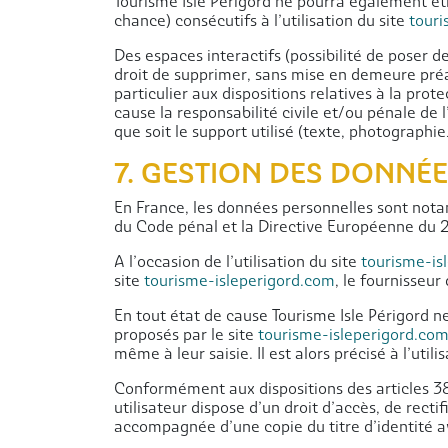
Tourisme Isle Périgord ne pourra également ê
chance) consécutifs à l’utilisation du site
touri
Des espaces interactifs (possibilité de poser de
droit de supprimer, sans mise en demeure préal
particulier aux dispositions relatives à la pro
cause la responsabilité civile et/ou pénale de
que soit le support utilisé (texte, photographie
7. GESTION DES DONNÉ
En France, les données personnelles sont notam
du Code pénal et la Directive Européenne du 
A l’occasion de l’utilisation du site
tourisme-is
site
tourisme-isleperigord.com
, le fournisseur 
En tout état de cause Tourisme Isle Périgord ne
proposés par le site
tourisme-isleperigord.co
même à leur saisie. Il est alors précisé à l’utili
Conformément aux dispositions des articles 38 e
utilisateur dispose d’un droit d’accès, de rec
accompagnée d’une copie du titre d’identité ave