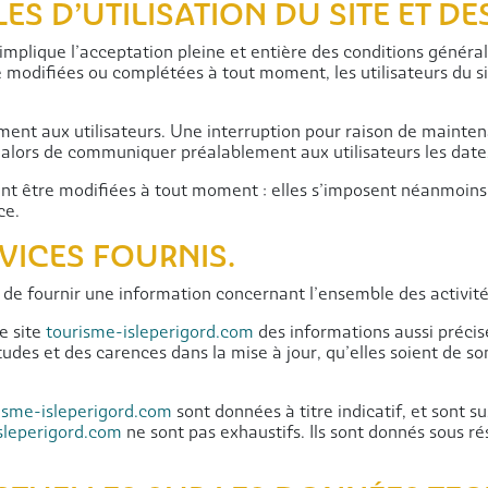
ES D’UTILISATION DU SITE ET DE
implique l’acceptation pleine et entière des conditions générale
re modifiées ou complétées à tout moment, les utilisateurs du s
ent aux utilisateurs. Une interruption pour raison de mainte
a alors de communiquer préalablement aux utilisateurs les dates
 être modifiées à tout moment : elles s’imposent néanmoins à l’u
ce.
RVICES FOURNIS.
 de fournir une information concernant l’ensemble des activités
le site
tourisme-isleperigord.com
des informations aussi précise
des et des carences dans la mise à jour, qu’elles soient de son f
isme-isleperigord.com
sont données à titre indicatif, et sont su
sleperigord.com
ne sont pas exhaustifs. Ils sont donnés sous r