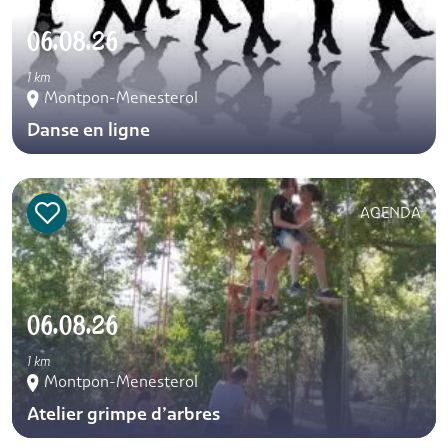
06.08.26
1 km
Montpon-Menesterol
Danse en ligne
AGENDA
06.08.26
1 km
Montpon-Menesterol
Atelier grimpe d’arbres