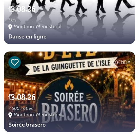
13.08.26
1 km
Montpon-Menesterol
Danse en ligne
AGENDA
13.08.26
< 500 mètres
Montpon-Menesterol
Soirée brasero