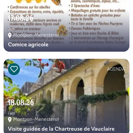
17.08.26
1 km
Montpon-Menesterol
Comice agricole
AGENDA
18.08.26
1 km
Montpon-Menesterol
Visite guidée de la Chartreuse de Vauclaire