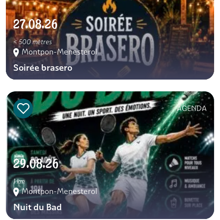
27.08.26
< 500 mètres
Montpon-Menesterol
Soirée brasero
AGENDA
29.08.26
1 km
Montpon-Menesterol
Nuit du Bad