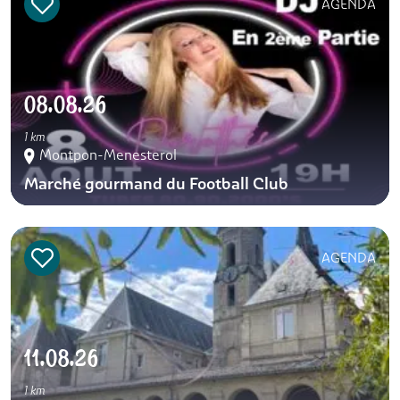
AGENDA
08.08.26
1 km
Montpon-Menesterol
Marché gourmand du Football Club
AGENDA
11.08.26
1 km