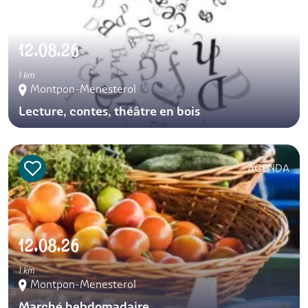
12.08.26
1 km
Montpon-Menesterol
Lecture, contes, théâtre en bois
AGENDA
12.08.26
1 km
Montpon-Menesterol
Marché hebdomadaire