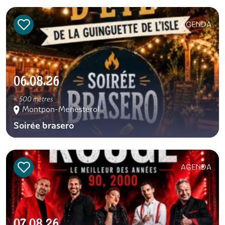
AGENDA
06.08.26
< 500 mètres
Montpon-Menesterol
Soirée brasero
AGENDA
07.08.26