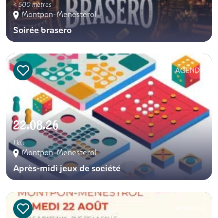
< 500 mètres
Montpon-Menesterol
Soirée brasero
AGENDA
22.08.26
1 km
Montpon-Menesterol
Après-midi jeux de société
AGENDA