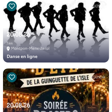
AGENDA
20.08.26
1 km
Montpon-Menesterol
Danse en ligne
AGENDA
20.08.26