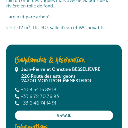
loin du bruit des vagues mais avec le clapotis de la
rivière en toile de fond.
Jardin et parc arboré.
CH 1 : 12 m², 1 lit 140, salle d’eau et WC privatifs.
Coordonnées & réservation
Jean-Pierre et Christine BESSELIEVRE
226 Route des esturgeons
24700
MONTPON-MENESTEROL
+33 9 54 15 89 18
+33 6 72 70 76 93
+33 6 46 74 14 91
E-MAIL
Informations