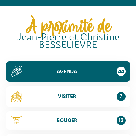
À proximité de
Jean-Pierre et Christine
BESSELIEVRE
AGENDA
44
VISITER
7
BOUGER
13