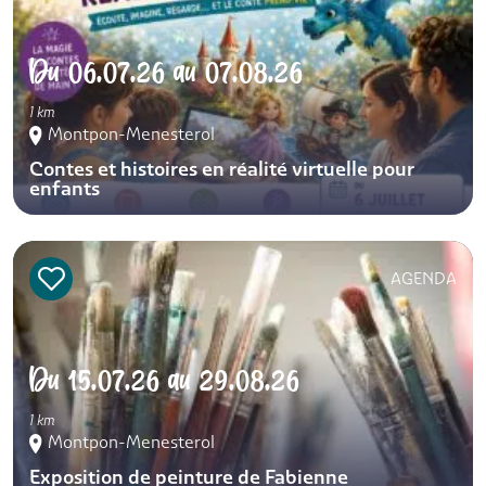
Du
06.07.26
au
07.08.26
1 km
Montpon-Menesterol
Contes et histoires en réalité virtuelle pour
enfants
AGENDA
Du
15.07.26
au
29.08.26
1 km
Montpon-Menesterol
Exposition de peinture de Fabienne