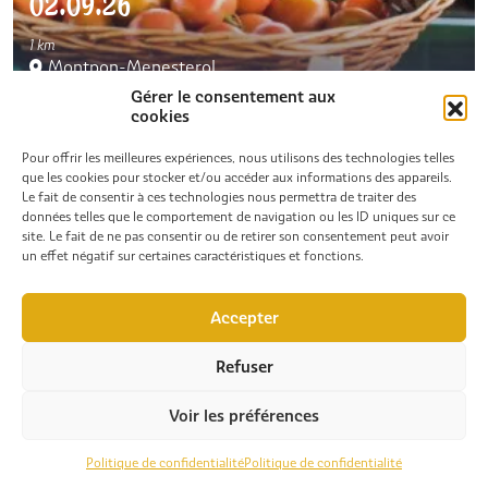
02.09.26
1 km
Montpon-Menesterol
Gérer le consentement aux
Marché hebdomadaire
cookies
Pour offrir les meilleures expériences, nous utilisons des technologies telles
que les cookies pour stocker et/ou accéder aux informations des appareils.
AGENDA
Le fait de consentir à ces technologies nous permettra de traiter des
données telles que le comportement de navigation ou les ID uniques sur ce
site. Le fait de ne pas consentir ou de retirer son consentement peut avoir
un effet négatif sur certaines caractéristiques et fonctions.
05.09.26
Accepter
1 km
Refuser
Montpon-Menesterol
Braderie de commerçants, artisans, créateurs
Voir les préférences
Politique de confidentialité
Politique de confidentialité