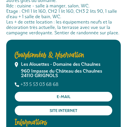
autres gites du domaine.
Rdc : cuisine - salle à manger, salon, WC.
Etage : CH1 1 lit 160, CH2 1 lit 160, CH3 2 lits 90, 1 salle
d'eau + 1 salle de bain, WC.
Les + de cette location : les équipements neufs et la
décoration très actuelle, la terrasse avec vue sur la
campagne verdoyante. Sentier de randonnée sur place.
Coordonnées & réservation
Les Alouettes - Domaine des Chaulnes
960 Impasse du Château des Chaulnes
24110
GRIGNOLS
+33 5 53 03 68 68
E-MAIL
SITE INTERNET
Informations