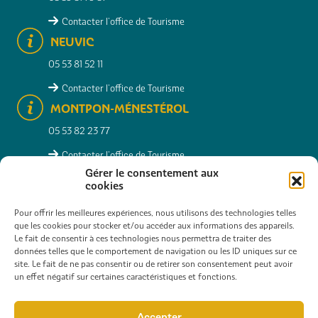
Contacter l'office de Tourisme
NEUVIC
05 53 81 52 11
Contacter l'office de Tourisme
MONTPON-MÉNESTÉROL
05 53 82 23 77
Contacter l'office de Tourisme
Gérer le consentement aux
cookies
RECHERCHER
INFOS PRATIQUES
CONTACT
Pour offrir les meilleures expériences, nous utilisons des technologies telles
que les cookies pour stocker et/ou accéder aux informations des appareils.
Le fait de consentir à ces technologies nous permettra de traiter des
CARTE INTERACTIVE
GALERIE PHOTOS
données telles que le comportement de navigation ou les ID uniques sur ce
site. Le fait de ne pas consentir ou de retirer son consentement peut avoir
CONSULTER NOS BROCHURES
ESPACE PRO
un effet négatif sur certaines caractéristiques et fonctions.
EXPÉRIENCES EN GROUPE
Accepter