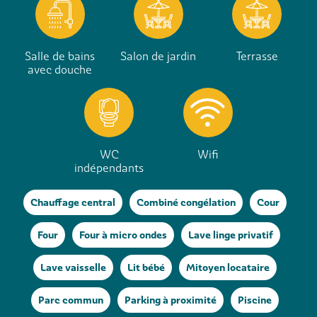
Salle de bains
Salon de jardin
Terrasse
avec douche
WC
Wifi
indépendants
Chauffage central
Combiné congélation
Cour
Four
Four à micro ondes
Lave linge privatif
Lave vaisselle
Lit bébé
Mitoyen locataire
Parc commun
Parking à proximité
Piscine