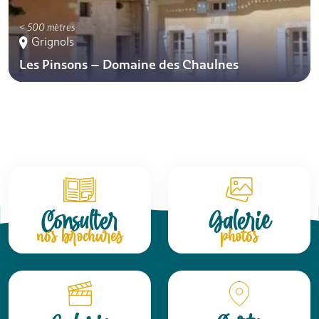
< 500 mètres
Grignols
Les Pinsons – Domaine des Chaulnes
Consulter
Galerie
nos brochures
photos