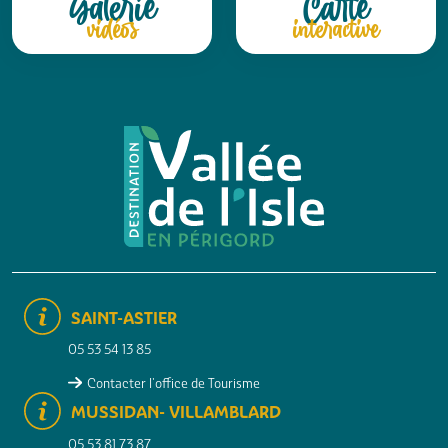
Galerie
Carte
vidéos
interactive
SAINT-ASTIER
05 53 54 13 85
Contacter l'office de Tourisme
MUSSIDAN- VILLAMBLARD
05 53 81 73 87