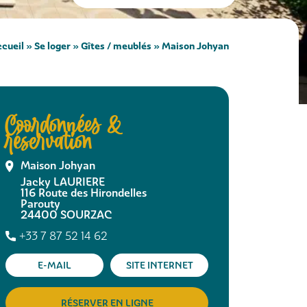
cueil
»
Se loger
»
Gîtes / meublés
»
Maison Johyan
Coordonnées &
réservation
Maison Johyan
Jacky LAURIERE
116 Route des Hirondelles
Parouty
24400
SOURZAC
+33 7 87 52 14 62
E-MAIL
SITE INTERNET
RÉSERVER EN LIGNE