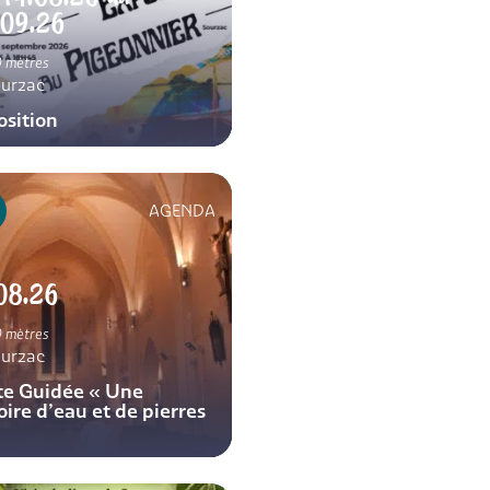
.09.26
 mètres
urzac
osition
AGENDA
08.26
 mètres
urzac
ite Guidée « Une
oire d’eau et de pierres