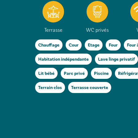
Terrasse
WC privés
Chauffage
Cour
Etage
Four
Four 
Habitation indépendante
Lave linge privatif
Lit bébé
Parc privé
Piscine
Réfrigéra
Terrain clos
Terrasse couverte