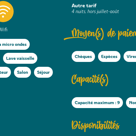
Autre tarif
4 nuits, hors juillet-août
Moyen(s) de paie
Wifi
à micro ondes
Chèques
Espèces
Vire
Lave vaisselle
teur
Salon
Séjour
Capacité(s)
Capacité maximum : 9
Nom
Disponibilités