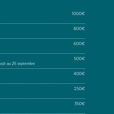
1000€
800€
600€
500€
 août au 26 septembre
400€
250€
350€