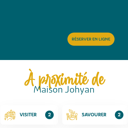
RÉSERVER EN LIGNE
À proximité de
Maison Johyan
VISITER
2
SAVOURER
2