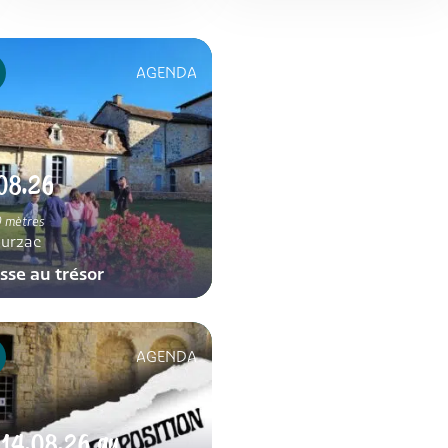
AGENDA
08.26
 mètres
urzac
sse au trésor
AGENDA
u
14.08.26
au