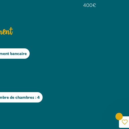
400€
ment
ment bancaire
bre de chambres : 4