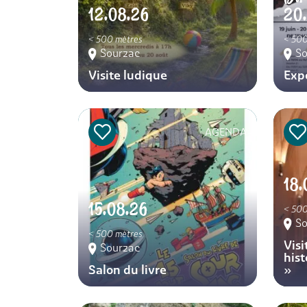
12.08.26
20
< 500 mètres
< 500
Sourzac
So
Visite ludique
Exp
AGENDA
18.
15.08.26
< 500
So
< 500 mètres
Vis
Sourzac
hist
Salon du livre
»