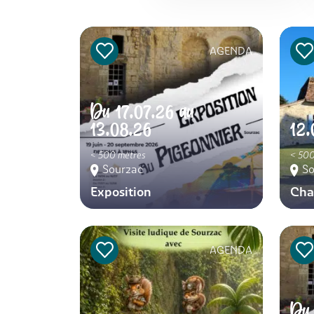
AGENDA
Du
17.07.26
au
13.08.26
12.
< 500 mètres
< 500
Sourzac
So
Exposition
Cha
AGENDA
D