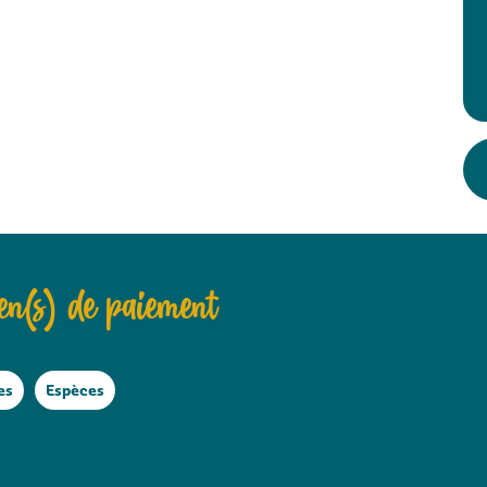
n(s) de paiement
es
Espèces