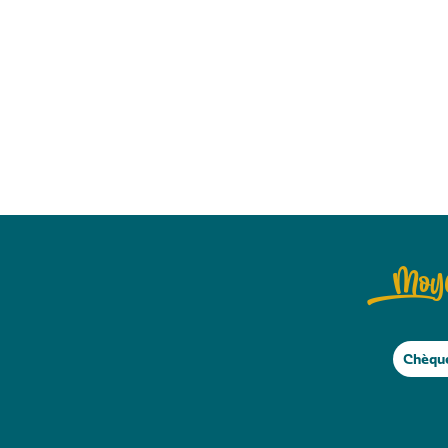
Moye
Chèqu