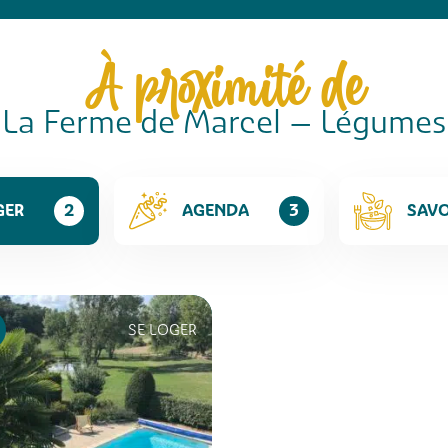
À proximité de
La Ferme de Marcel – Légumes
GER
2
AGENDA
3
SAV
SE LOGER