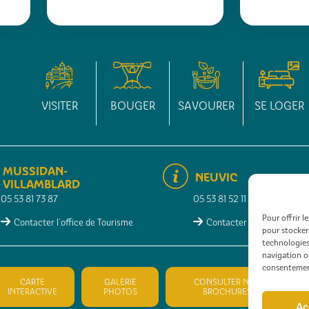
VISITER
BOUGER
SAVOURER
SE LOGER
MUSSIDAN-
NEUVIC
VILLAMBLARD
05 53 81 73 87
05 53 81 52 11
Pour offrir l
Contacter l'office de Tourisme
Contacter l'office de Tou
pour stocker
technologies
navigation ou
consentement
CARTE
GALERIE
CONSULTER NOS
INTERACTIVE
PHOTOS
BROCHURES
Ac