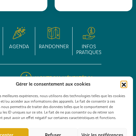
AGENDA
RANDONNER
INFOS
PRATIQUES
MONTPON-MÉNESTÉROL
Gérer le consentement aux cookies
05 53 82 23 77
es meilleures expériences, nous utilisons des technologies telles que les cookies
risme
Contacter l'office de Tourisme
 et/ou accéder aux informations des appareils. Le fait de consentir à ces
 nous permettra de traiter des données telles que le comportement de
 les ID uniques sur ce site. Le fait de ne pas consentir ou de retirer son
 peut avoir un effet négatif sur certaines caractéristiques et fonctions.
ESPACE
EXPÉRIENCES EN
PRO
GROUPE
cepter
Refuser
Voir les préférences