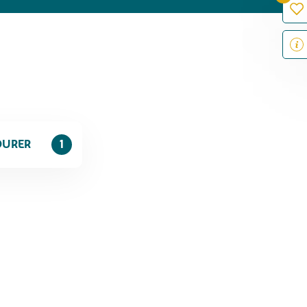
OURER
1