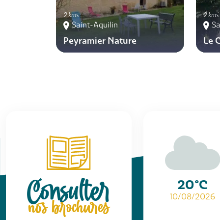
2 kms
2 kms
Saint-Aquilin
Sa
Peyramier Nature
Le 
Consulter
20°C
10/08/2026
nos brochures