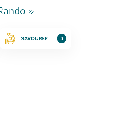
 Rando »
SAVOURER
3