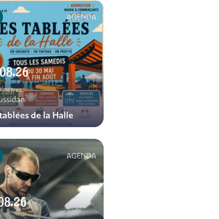
AGENDA
.08.26
 mètres
ussidan
tablées de la Halle
AGENDA
08.26