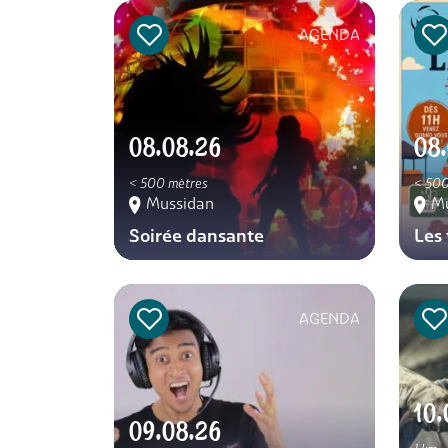
AGENDA
08.08.26
08
< 500 mètres
< 500
Mussidan
M
Soirée dansante
Les 
AGENDA
10.
09.08.26