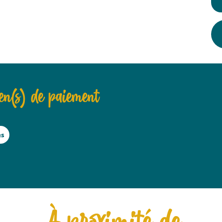
n(s) de paiement
es