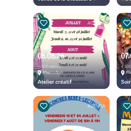
AGENDA
06.08.26
07.
< 500 mètres
< 500
Mussidan
M
Atelier créatif
Soi
AGENDA