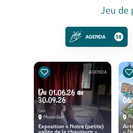
Jeu de 
AGENDA
38
AGENDA
Du
01.06.26
au
30.09.26
06
1 km
< 500
Mussidan
M
Exposition « Notre (petite)
Acti
vallée de la chaussure »
« Du