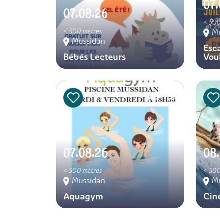
07.
07.08.26
< 500
< 500 mètres
M
Mussidan
Esc
Bébés Lecteurs
Vou
AGENDA
07.08.26
08
< 500 mètres
< 500
Mussidan
M
Aquagym
Cin