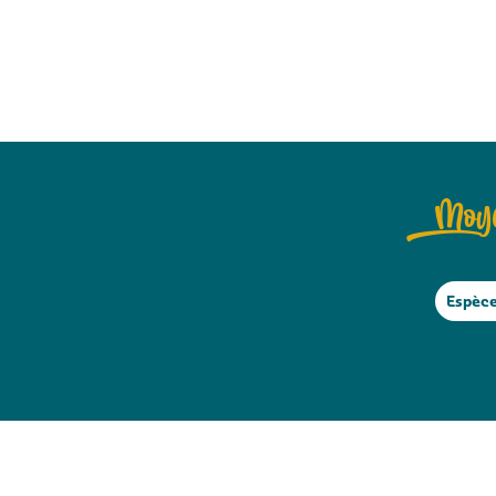
Moye
Espèc