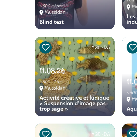
1 km
< 500 mètres
M
Mussidan
Les 
Blind test
indu
AGENDA
11.08.26
11.
< 500 mètres
Mussidan
< 500
Activité créative et ludique
M
« Suspension d’image pas
trop sage »
Aq
AGENDA