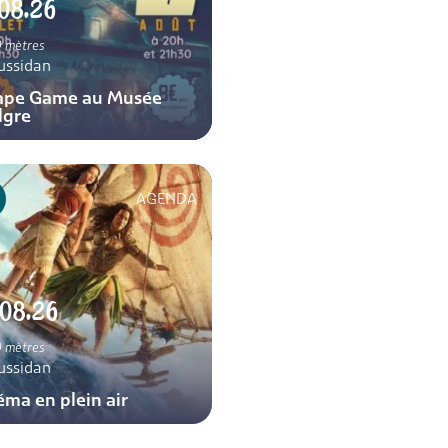
08.26
 mètres
ussidan
ape Game au Musée
lgre
AGENDA
.08.26
 mètres
ussidan
éma en plein air