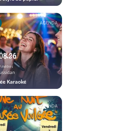
AGENDA
08.26
 mètres
ussidan
rée Karaoké
AGENDA