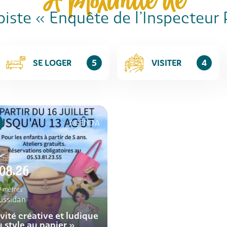
À proximité de
piste « Enquête de l’Inspecteur
SE LOGER
5
VISITER
4
AGENDA
.08.26
 mètres
ussidan
vité créative et ludique
 style au papier »