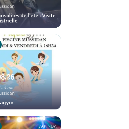
ussidan
insolites de l’été : Visite
strielle
AGENDA
08.26
 mètres
ussidan
uagym
AGENDA