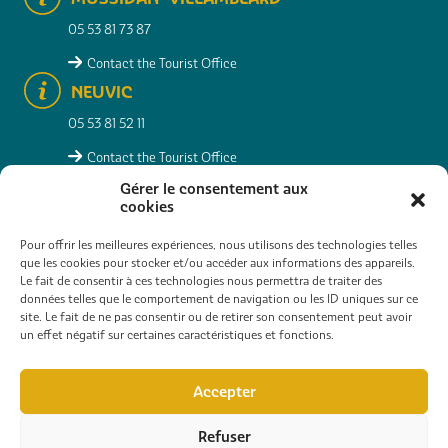
05 53 81 73 87
Contact the Tourist Office
NEUVIC
05 53 81 52 11
Contact the Tourist Office
MONTPON-MÉNESTÉROL
Gérer le consentement aux
cookies
05 53 82 23 77
Pour offrir les meilleures expériences, nous utilisons des technologies telles
Contact the Tourist Office
que les cookies pour stocker et/ou accéder aux informations des appareils.
Le fait de consentir à ces technologies nous permettra de traiter des
données telles que le comportement de navigation ou les ID uniques sur ce
site. Le fait de ne pas consentir ou de retirer son consentement peut avoir
RESEARCHER
PRACTICAL INFO
CONTACT
un effet négatif sur certaines caractéristiques et fonctions.
INTERACTIVE MAP
PHOTO GALLERY
Accepter
Refuser