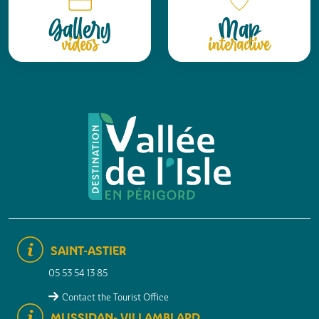
Gallery
Map
videos
interactive
SAINT-ASTIER
05 53 54 13 85
Contact the Tourist Office
MUSSIDAN- VILLAMBLARD