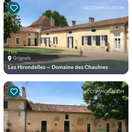
ACCOMMODATION
3 kms
Grignols
Les Hirondelles – Domaine des Chaulnes
ACCOMMODATION