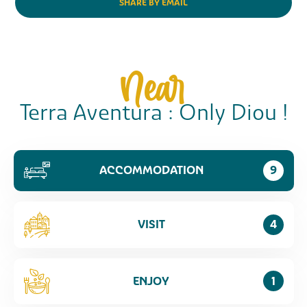
SHARE BY EMAIL
Near
Terra Aventura : Only Diou !
ACCOMMODATION
9
VISIT
4
ENJOY
1