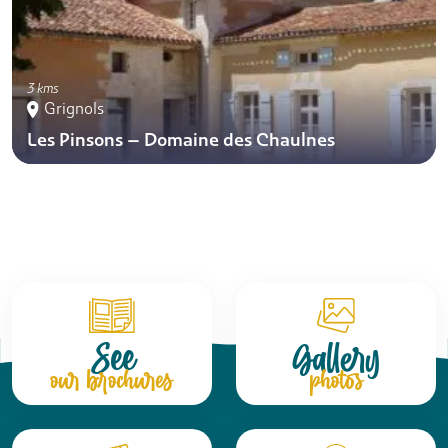
3 kms
Grignols
Les Pinsons – Domaine des Chaulnes
See
Gallery
our brochures
photos