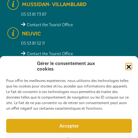
MUSSIDAN- VILLAMBLARD
05 53 81 73 87
Contact the Tourist Office
NEUVIC
05 53 81 52 11
Contact the Tourist Office
MONTPON-MÉNESTÉROL
Gérer le consentement aux
cookies
05 53 82 23 77
Pour offrir les meilleures expériences, nous utilisons des technologies telles
Contact the Tourist Office
que les cookies pour stocker et/ou accéder aux informations des appareils.
Le fait de consentir à ces technologies nous permettra de traiter des
données telles que le comportement de navigation ou les ID uniques sur ce
site. Le fait de ne pas consentir ou de retirer son consentement peut avoir
RESEARCHER
PRACTICAL INFO
CONTACT
un effet négatif sur certaines caractéristiques et fonctions.
INTERACTIVE MAP
PHOTO GALLERY
Accepter