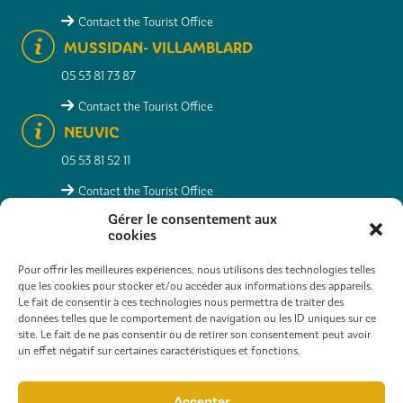
Contact the Tourist Office
MUSSIDAN- VILLAMBLARD
05 53 81 73 87
Contact the Tourist Office
NEUVIC
05 53 81 52 11
Contact the Tourist Office
MONTPON-MÉNESTÉROL
Gérer le consentement aux
cookies
05 53 82 23 77
Pour offrir les meilleures expériences, nous utilisons des technologies telles
Contact the Tourist Office
que les cookies pour stocker et/ou accéder aux informations des appareils.
Le fait de consentir à ces technologies nous permettra de traiter des
données telles que le comportement de navigation ou les ID uniques sur ce
site. Le fait de ne pas consentir ou de retirer son consentement peut avoir
RESEARCHER
PRACTICAL INFO
CONTACT
un effet négatif sur certaines caractéristiques et fonctions.
INTERACTIVE MAP
PHOTO GALLERY
Accepter