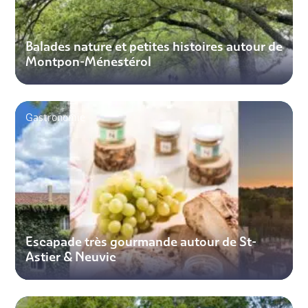
Balades nature et petites histoires autour de
Montpon-Ménestérol
Gastronomie
Escapade très gourmande autour de St-
Astier & Neuvic