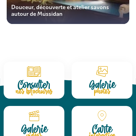
Douceur, découverte et atelier savons
autour de Mussidan
Consulter
Galerie
nos brochures
photos
Galerie
Carte
vidéos
interactive