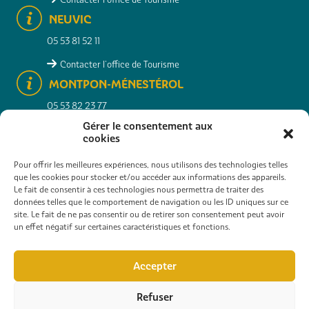
NEUVIC
05 53 81 52 11
Contacter l'office de Tourisme
MONTPON-MÉNESTÉROL
05 53 82 23 77
Gérer le consentement aux
Contacter l'office de Tourisme
cookies
Pour offrir les meilleures expériences, nous utilisons des technologies telles
que les cookies pour stocker et/ou accéder aux informations des appareils.
RECHERCHER
INFOS PRATIQUES
CONTACT
Le fait de consentir à ces technologies nous permettra de traiter des
données telles que le comportement de navigation ou les ID uniques sur ce
site. Le fait de ne pas consentir ou de retirer son consentement peut avoir
CARTE INTERACTIVE
GALERIE PHOTOS
un effet négatif sur certaines caractéristiques et fonctions.
CONSULTER NOS BROCHURES
ESPACE PRO
Accepter
EXPÉRIENCES EN GROUPE
Refuser