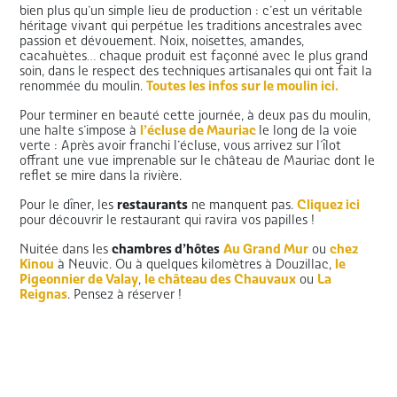
bien plus qu’un simple lieu de production : c’est un véritable
héritage vivant qui perpétue les traditions ancestrales avec
passion et dévouement. Noix, noisettes, amandes,
cacahuètes… chaque produit est façonné avec le plus grand
soin, dans le respect des techniques artisanales qui ont fait la
renommée du moulin.
Toutes les infos sur le moulin ici.
Pour terminer en beauté cette journée, à deux pas du moulin,
une halte s’impose à
l’écluse de Mauriac
le long de la voie
verte : Après avoir franchi l’écluse, vous arrivez sur l’îlot
offrant une vue imprenable sur le château de Mauriac dont le
reflet se mire dans la rivière.
Pour le dîner, les
restaurants
ne manquent pas.
Cliquez ici
pour découvrir le restaurant qui ravira vos papilles !
Nuitée dans les
chambres d’hôtes
Au Grand Mur
ou
chez
Kinou
à Neuvic. Ou à quelques kilomètres à Douzillac,
le
Pigeonnier de Valay
,
le château des Chauvaux
ou
La
Reignas
. Pensez à réserver !